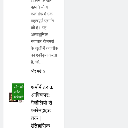
विकास के साथ
पहनने योग्य
तकनीक में एक
महत्वपूर्ण प्रगति
की है। यह
अत्याधुनिक
नवाचार रोज़मर्रा
के जूतों में तकनीक
को एकीकृत करता
अंतर्राष्ट्रीय
है, जो…
करंट
अफेयर्स
और पढ़ें
अनुसंधान,
आविष्कार
थर्मामीटर का
और खोज
करंट
आविष्कार:
अफेयर्स
गैलीलियो से
फारेनहाइट
तक |
ऐतिहासिक