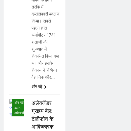
तरीके में
क्रांतिकारी बदलाव
किया। सबसे
पहला ज्ञात
थर्मामीटर 17वीं
शताब्दी की
शुरुआत में
विकसित किया गया
था, और इसके
विकास ने विभिन्न
अंतर्राष्ट्रीय
वैज्ञानिक और…
करंट
अफेयर्स
और पढ़ें
अनुसंधान,
आविष्कार
अलेक्जेंडर
और खोज
करंट
ग्राहम बेल:
अफेयर्स
टेलीफोन के
आविष्कारक