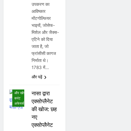
उपकरण का
आविष्कार
मोंटगोल्फियर
भाइयों, जोसेफ-
मिशेल और जैक्स-
एटिने को दिया
जाता है, जो
फ्रांसीसी कागज
निर्माता थे।
अंतर्राष्ट्रीय
1783 में…
करंट
अफेयर्स
और पढ़ें
अनुसंधान,
आविष्कार
नासा द्वारा
और खोज
करंट
एक्सोप्लैनेट
अफेयर्स
की खोज: छह
नए
एक्सोप्लैनेट