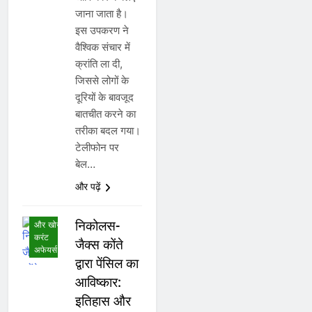
जाना जाता है।
इस उपकरण ने
वैश्विक संचार में
क्रांति ला दी,
जिससे लोगों के
दूरियों के बावजूद
बातचीत करने का
तरीका बदल गया।
टेलीफोन पर
अंतर्राष्ट्रीय
बेल…
करंट
अफेयर्स
और पढ़ें
अनुसंधान,
आविष्कार
निकोलस-
और खोज
करंट
जैक्स कोंते
अफेयर्स
द्वारा पेंसिल का
आविष्कार:
इतिहास और