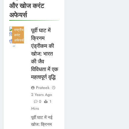
अनुसंधान,
और खोज करंट
आविष्कार
और खोज
अफेयर्स
करंट
अफेयर्स
पूर्वी घाट में
राष्ट्रीय
करंट
क्रिनम
अफेयर्स
एंड्रीकम की
खोज: भारत
की जैव
विविधता में एक
महत्वपूर्ण वृद्धि
Prateek
2 Years Ago
0
1
Mins
पूर्वी घाट में नई
खोज: क्रिनम