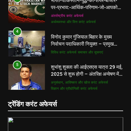
भारत-पाकिस्तान-युद्ध-का-शेयर-बाजार-
पर-प्रभाव:-आर्थिक-परिणाम-जो-आपको-
अवश्य-जानने-चाहिए
अंतर्राष्ट्रीय करंट अफेयर्स
अर्थव्यवस्था और वित्त करंट अफेयर्स
4
विनोद कुमार गुंजियाल बिहार के मुख्य
निर्वाचन पदाधिकारी नियुक्त – प्रमुख
अपडेट
विविध करंट अफेयर्स
समाचार और सूचनाएं
5
शुभांशु शुक्ला की आईएसएस यात्रा 29 मई,
2025 से शुरू होगी – अंतरिक्ष अन्वेषण में
भारत की बढ़ती भूमिका
अनुसंधान, आविष्कार और खोज करंट अफेयर्स
विज्ञान और प्रौद्योगिकी करंट अफेयर्स
6
ट्रेंडिंग करंट अफेयर्स
इंडसइंड बैंक के सीईओ सुमंत कठपालिया ने
₹2,000 करोड़ डेरिवेटिव अकाउंटिंग लैप्स
के बीच इस्तीफा दिया – बैंकिंग क्षेत्र
बैंकिंग करंट अफेयर्स
राष्ट्रीय करंट अफेयर्स
समाचार
5
शुभांशु शुक्ला की आईएसएस यात्रा 29 मई,