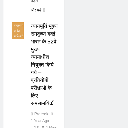
पड़ने…
महत्वपूर्ण
नियुक्तियां
और पढ़ें
करंट
अफेयर्स
न्यायमूर्ति भूषण
राष्ट्रीय
करंट
रामकृष्ण गवई
अफेयर्स
भारत के 52वें
मुख्य
न्यायाधीश
नियुक्त किये
गये –
प्रतियोगी
परीक्षाओं के
लिए
समसामयिकी
Prateek
1 Year Ago
0
1 Mins