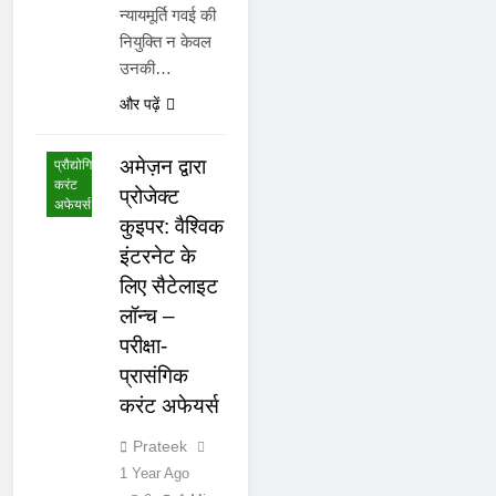
न्यायमूर्ति गवई की
नियुक्ति न केवल
उनकी…
राष्ट्रीय
करंट
और पढ़ें
अफेयर्स
विज्ञान और
अमेज़न द्वारा
प्रौद्योगिकी
करंट
प्रोजेक्ट
अफेयर्स
कुइपर: वैश्विक
इंटरनेट के
लिए सैटेलाइट
लॉन्च –
परीक्षा-
प्रासंगिक
करंट अफेयर्स
Prateek
1 Year Ago