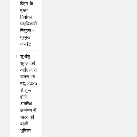
बिहार के
मुख्य
निर्वाचन
पदाधिकारी
नियुक्त –
प्रमुख
अपडेट
शुभांशु
शुक्ला की
आईएसएस
यात्रा 29
मई, 2025
से शुरू
होगी –
अंतरिक्ष
5
शुभांशु शुक्ला की आईएसएस यात्रा 29
अन्वेषण में
मई, 2025 से शुरू होगी – अंतरिक्ष
भारत की
बढ़ती
अन्वेषण में भारत की बढ़ती भूमिका
अनुसंधान, आविष्कार और खोज करंट अफेयर्स
भूमिका
विज्ञान और प्रौद्योगिकी करंट अफेयर्स