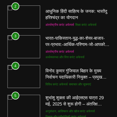
2
आधुनिक हिंदी साहित्य के जनक: भारतेंदु
हरिश्चंद्र का योगदान
अंतर्राष्ट्रीय करंट अफेयर्स
शिक्षा करंट अफेयर्स
3
भारत-पाकिस्तान-युद्ध-का-शेयर-बाजार-
पर-प्रभाव:-आर्थिक-परिणाम-जो-आपको-
अवश्य-जानने-चाहिए
अंतर्राष्ट्रीय करंट अफेयर्स
अर्थव्यवस्था और वित्त करंट अफेयर्स
4
विनोद कुमार गुंजियाल बिहार के मुख्य
निर्वाचन पदाधिकारी नियुक्त – प्रमुख
अपडेट
विविध करंट अफेयर्स
समाचार और सूचनाएं
5
शुभांशु शुक्ला की आईएसएस यात्रा 29
मई, 2025 से शुरू होगी – अंतरिक्ष
अन्वेषण में भारत की बढ़ती भूमिका
अनुसंधान, आविष्कार और खोज करंट अफेयर्स
विज्ञान और प्रौद्योगिकी करंट अफेयर्स