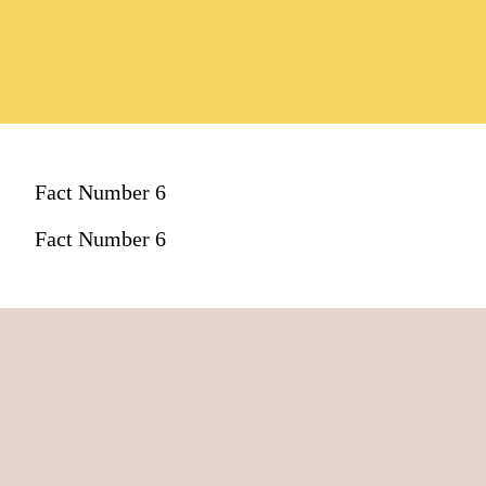
Fact Number 6
Fact Number 6