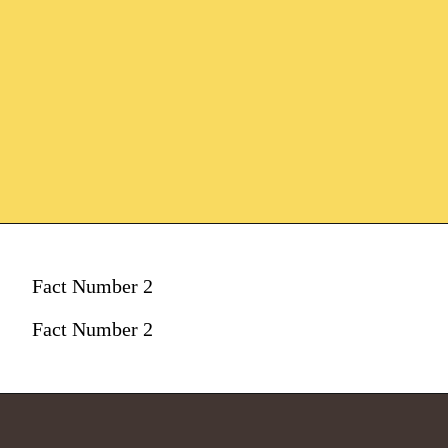
Fact Number 2
Fact Number 2