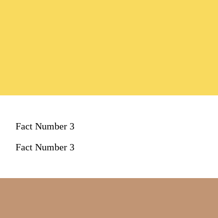
Fact Number 3
Fact Number 3