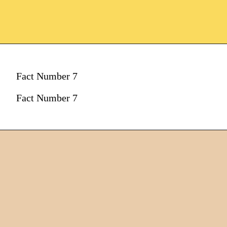
Fact Number 7
Fact Number 7