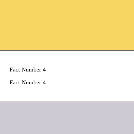
Fact Number 4
Fact Number 4