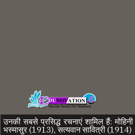
उनकी सबसे प्रसिद्ध रचनाएं शामिल हैं: मोहिनी
भस्मासुर (1913), सत्यवान सावित्री (1914)