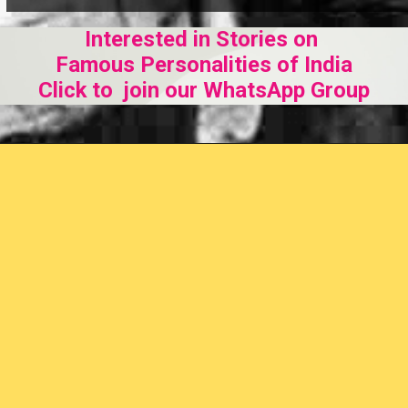
Interested in Stories on
Famous Personalities of India
Click to join our WhatsApp Group