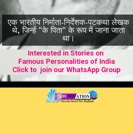
एक भारतीय निर्माता-निर्देशक-पटकथा लेखक
थे, जिन्हें "के पिता" के रूप में जाना जाता
था।
Interested in Stories on
Famous Personalities of India
Click to join our WhatsApp Group