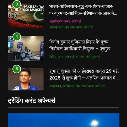
भारत-पाकिस्तान-युद्ध-का-शेयर-बाजार-
पर-प्रभाव:-आर्थिक-परिणाम-जो-आपको-
अवश्य-जानने-चाहिए
अंतर्राष्ट्रीय करंट अफेयर्स
अर्थव्यवस्था और वित्त करंट अफेयर्स
4
विनोद कुमार गुंजियाल बिहार के मुख्य
निर्वाचन पदाधिकारी नियुक्त – प्रमुख
अपडेट
विविध करंट अफेयर्स
समाचार और सूचनाएं
5
शुभांशु शुक्ला की आईएसएस यात्रा 29 मई,
2025 से शुरू होगी – अंतरिक्ष अन्वेषण में
भारत की बढ़ती भूमिका
अनुसंधान, आविष्कार और खोज करंट अफेयर्स
विज्ञान और प्रौद्योगिकी करंट अफेयर्स
6
ट्रेंडिंग करंट अफेयर्स
इंडसइंड बैंक के सीईओ सुमंत कठपालिया ने
₹2,000 करोड़ डेरिवेटिव अकाउंटिंग लैप्स
के बीच इस्तीफा दिया – बैंकिंग क्षेत्र
बैंकिंग करंट अफेयर्स
राष्ट्रीय करंट अफेयर्स
समाचार
5
शुभांशु शुक्ला की आईएसएस यात्रा 29 मई,