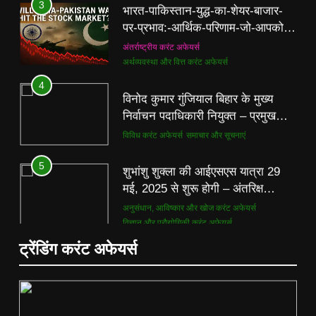
पर-प्रभाव:-आर्थिक-परिणाम-जो-आपको-
अवश्य-जानने-चाहिए
अंतर्राष्ट्रीय करंट अफेयर्स
अर्थव्यवस्था और वित्त करंट अफेयर्स
4
विनोद कुमार गुंजियाल बिहार के मुख्य
निर्वाचन पदाधिकारी नियुक्त – प्रमुख
अपडेट
विविध करंट अफेयर्स
समाचार और सूचनाएं
5
शुभांशु शुक्ला की आईएसएस यात्रा 29
मई, 2025 से शुरू होगी – अंतरिक्ष
अन्वेषण में भारत की बढ़ती भूमिका
अनुसंधान, आविष्कार और खोज करंट अफेयर्स
विज्ञान और प्रौद्योगिकी करंट अफेयर्स
6
ट्रेंडिंग करंट अफेयर्स
इंडसइंड बैंक के सीईओ सुमंत कठपालिया
ने ₹2,000 करोड़ डेरिवेटिव अकाउंटिंग
लैप्स के बीच इस्तीफा दिया – बैंकिंग क्षेत्र
बैंकिंग करंट अफेयर्स
राष्ट्रीय करंट अफेयर्स
समाचार
5
शुभांशु शुक्ला की आईएसएस यात्रा 29
7